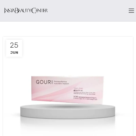
25
JUN