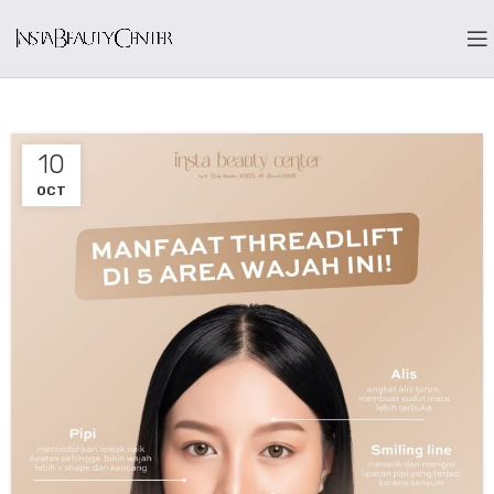
10
OCT