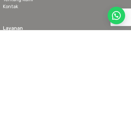
Kontak
Layanan
Botox
Filler
Anti Aging Treatment
Laser & IPL
Slimming
Skin Booster & Collagen Stimulator
Tanam Benang Wajah
Lokasi
Senopati
PIK
Serpong
Juanda