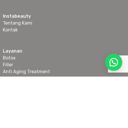
Instabeauty
Tentang Kami
Kontak
Layanan
Botox
Filler
Anti Aging Treatment
Laser & IPL
Slimming
Skin Booster & Collagen Stimulator
Tanam Benang Wajah
Lokasi
Senopati