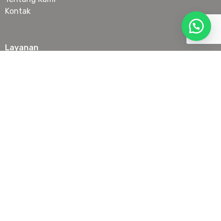
Kontak
Layanan
Botox
Filler
Anti Aging Treatment
Laser & IPL
Slimming
Skin Booster & Collagen Stimulator
Tanam Benang Wajah
Lokasi
Senopati
PIK
Serpong
Juanda