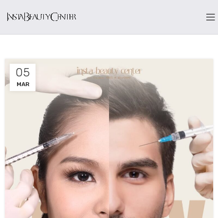
05
MAR