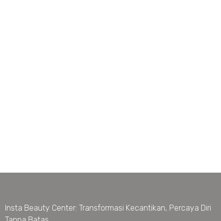
Insta Beauty Center: Transformasi Kecantikan, Percaya Diri
Tanpa Batas