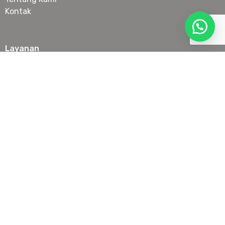
Kontak
Layanan
Botox
Filler
Anti Aging Treatment
Laser & IPL
Slimming
Skin Booster & Collagen Stimulator
Tanam Benang Wajah
Lokasi
Senopati
PIK
Serpong
Juanda